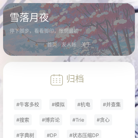
雪落月夜
停下脚步，看看脚印，怅惘最初
首页
友人帐
关于
归档
#牛客多校
#模拟
#杭电
#并查集
#搜索
#博弈论
#Trie
#贪心
#字典树
#DP
#状态压缩DP