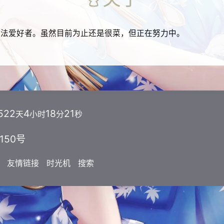
算法爱好者。虽然目前为止还是很菜，但正在努力中。
522
4
18
22
天
小时
分
秒
6150号
友情链接
时光机
搜索