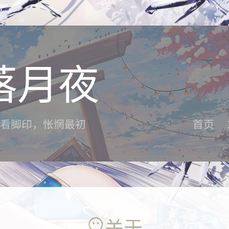
落月夜
看脚印，怅惘最初
首页
关于