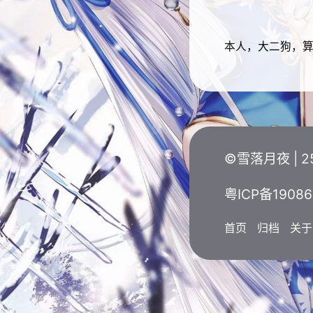
本人，大二狗，
©雪落月夜 |
2
粤ICP备1908
首页
归档
关于