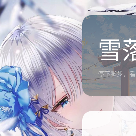
雪
停下脚步，看