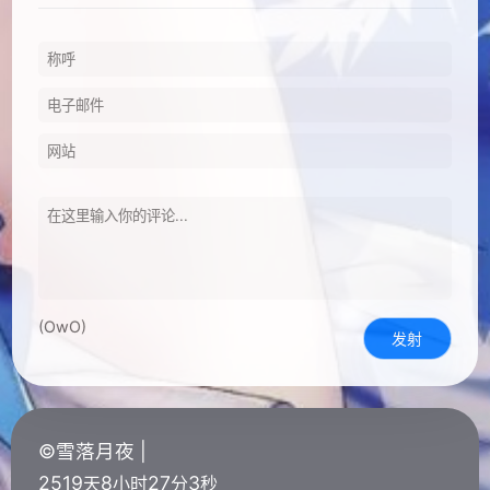
(OwO)
发射
©雪落月夜 |
2519
8
27
4
天
小时
分
秒