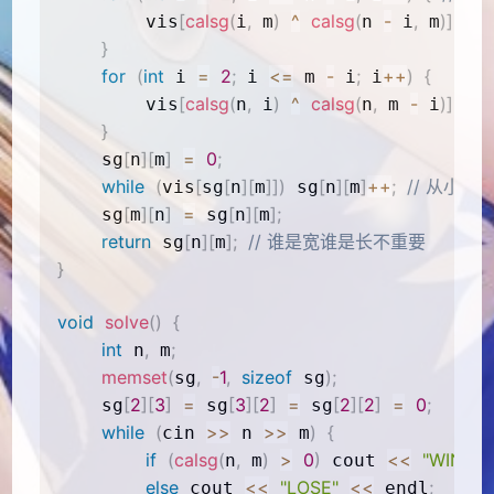
[
calsg
(
,
)
^
calsg
(
-
,
)
]
=
        vis
i
 m
n 
 i
 m
}
for
(
int
=
2
;
<=
-
;
++
)
{
 i 
 i 
 m 
 i
 i
[
calsg
(
,
)
^
calsg
(
,
-
)
]
=
        vis
n
 i
n
 m 
 i
}
[
]
[
]
=
0
;
    sg
n
m
while
(
[
[
]
[
]
]
)
[
]
[
]
++
;
// 从小
vis
sg
n
m
 sg
n
m
[
]
[
]
=
[
]
[
]
;
    sg
m
n
 sg
n
m
return
[
]
[
]
;
// 谁是宽谁是长不重要
 sg
n
m
}
void
solve
(
)
{
int
,
;
 n
 m
memset
(
,
-
1
,
sizeof
)
;
sg
 sg
[
2
]
[
3
]
=
[
3
]
[
2
]
=
[
2
]
[
2
]
=
0
;
    sg
 sg
 sg
while
(
>>
>>
)
{
cin 
 n 
 m
if
(
calsg
(
,
)
>
0
)
<<
"WIN"
<
n
 m
 cout 
else
<<
"LOSE"
<<
;
 cout 
 endl