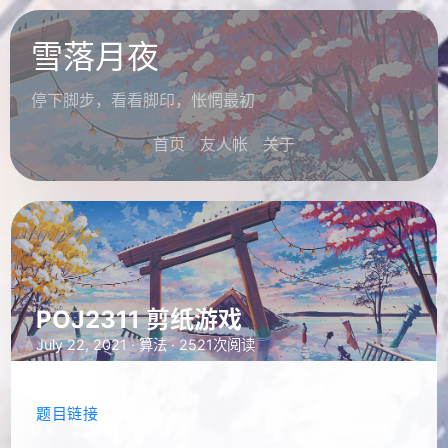
雪落月夜
停下脚步，看看脚印，怅惘最初
首页
友人帐
关于
POJ2311 剪纸游戏
July 22, 2021 ·
算法
· 2521次阅读
题目链接