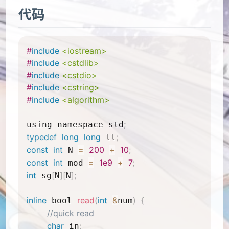
代码
#
include
<iostream>
#
include
<cstdlib>
#
include
<cstdio>
#
include
<cstring>
#
include
<algorithm>
;
using namespace std
typedef
long
long
;
 ll
const
int
=
200
+
10
;
 N 
const
int
=
1e9
+
7
;
 mod 
int
[
]
[
]
;
 sg
N
N
inline
read
(
int
&
)
{
 bool 
num
//quick read
char
;
 in