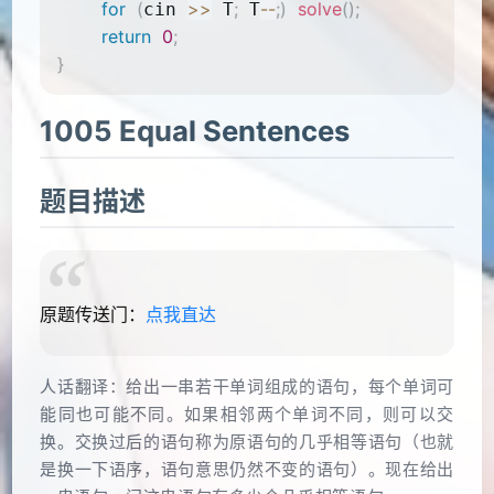
for
(
>>
;
--
;
)
solve
(
)
;
cin 
 T
 T
return
0
;
}
1005 Equal Sentences
题目描述
原题传送门：
点我直达
人话翻译：给出一串若干单词组成的语句，每个单词可
能同也可能不同。如果相邻两个单词不同，则可以交
换。交换过后的语句称为原语句的几乎相等语句（也就
是换一下语序，语句意思仍然不变的语句）。现在给出