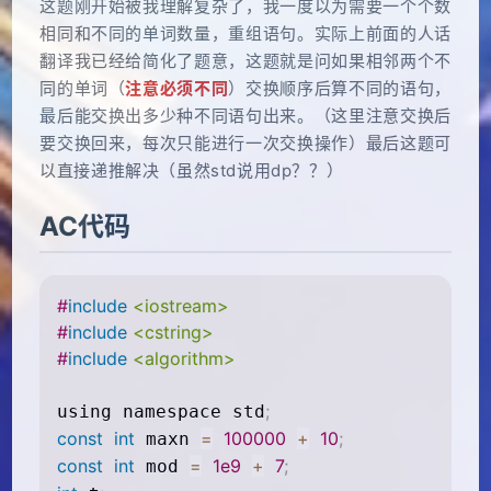
这题刚开始被我理解复杂了，我一度以为需要一个个数
相同和不同的单词数量，重组语句。实际上前面的人话
翻译我已经给简化了题意，这题就是问如果相邻两个不
同的单词（
注意必须不同
）交换顺序后算不同的语句，
最后能交换出多少种不同语句出来。（这里注意交换后
要交换回来，每次只能进行一次交换操作）最后这题可
以直接递推解决（虽然std说用dp？？）
AC代码
#
include
<iostream>
#
include
<cstring>
#
include
<algorithm>
;
using namespace std
const
int
=
100000
+
10
;
 maxn 
const
int
=
1e9
+
7
;
 mod 