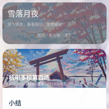
雪落月夜
停下脚步，看看脚印，怅惘最初
首页
友人帐
关于
杭电多校第四场
August 2, 2020 ·
算法
· 2929次阅读
小结