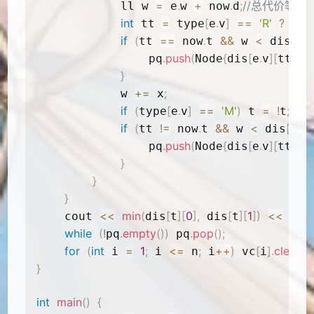
=
.
+
.
;
//总代价等
            ll w 
 e
w 
 now
d
int
=
[
.
]
==
'R'
?
1
:
 tt 
 type
e
v
if
(
==
.
&&
<
[
.
tt 
 now
t 
 w 
 dis
e
v
.
push
(
{
[
.
]
[
]
=
                pq
Node
dis
e
v
tt
}
+=
;
            w 
 x
if
(
[
.
]
==
'M'
)
=
!
;
//
type
e
v
 t 
t
if
(
!=
.
&&
<
[
.
]
tt 
 now
t 
 w 
 dis
e
v
.
push
(
{
[
.
]
[
]
=
                pq
Node
dis
e
v
tt
}
}
}
<<
min
(
[
]
[
0
]
,
[
]
[
1
]
)
<<
    cout 
dis
t
 dis
t
 end
while
(
!
.
empty
(
)
)
.
pop
(
)
;
pq
 pq
for
(
int
=
1
;
<=
;
++
)
[
]
.
clear
(
)
;
 i 
 i 
 n
 i
 vc
i
}
int
main
(
)
{