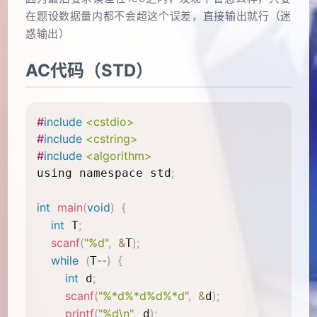
在题设数据量内都不会超这个误差，直接输出就行（迷
惑输出）
AC代码（STD）
#
include
<cstdio>
#
include
<cstring>
#
include
<algorithm>
;

using namespace std
int
main
(
void
)
{
int
;
 T
scanf
(
"%d"
,
&
)
;
T
while
(
--
)
{
T
int
;
 d
scanf
(
"%*d%*d%d%*d"
,
&
)
;
d
printf
(
"%d\n"
,
)
;
 d