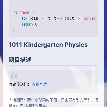
}
int
main
(
)
{
for
(
>>
;
--
;
)
<<
solve
(
)
<<
cin 
 t
 t
 cout 
 
return
0
;
}
1011 Kindergarten Physics
题目描述
原题传送门：
点我直达
人话翻译：两个小球同时下落，只由万有引力牵引，问
指定时间时相距的距离。