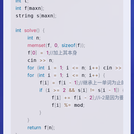
int
;
 t
int
[
]
;
 f
maxn
[
]
;
string s
maxn
int
solve
(
)
{
int
;
 n
memset
(
,
0
,
sizeof
(
)
)
;
f
f
[
0
]
=
1
;
//加上其本身
    f
>>
;
    cin 
 n
for
(
int
=
1
;
<=
;
++
)
>>
[
 i 
 i 
 n
 i
 cin 
 s
i
for
(
int
=
1
;
<=
;
++
)
{
 i 
 i 
 n
 i
[
]
=
[
-
1
]
;
//继承上一单词为止的相
        f
i
 f
i 
if
(
>=
2
&&
[
]
!=
[
-
1
]
)
{
i 
 s
i
 s
i 
[
]
+=
[
-
2
]
;
//i-2是因为
            f
i
 f
i 
[
]
%=
;
            f
i
 mod
}
}
return
[
]
;
 f
n