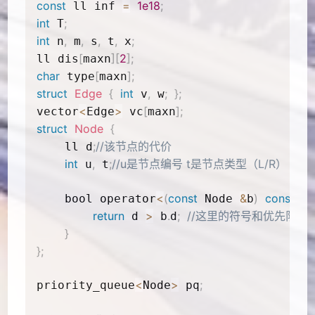
const
=
1e18
;
 ll inf 
int
;
 T
int
,
,
,
,
;
 n
 m
 s
 t
 x
[
]
[
2
]
;
ll dis
maxn
char
[
]
;
 type
maxn
struct
Edge
{
int
,
;
}
;
 v
 w
<
>
[
]
;
vector
Edge
 vc
maxn
struct
Node
{
;
//该节点的代价
    ll d
int
,
;
//u是节点编号 t是节点类型（L/R）
 u
 t
<
(
const
&
)
const
{
    bool operator
 Node 
b
return
>
.
;
//这里的符号和优先队列
 d 
 b
d
}
}
;
<
>
;
priority_queue
Node
 pq