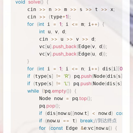
void
solve
(
)
{
>>
>>
>>
>>
>>
;
    cin 
 n 
 m 
 s 
 t 
 x
>>
(
+
1
)
;
    cin 
type
for
(
int
=
1
;
<=
;
++
)
{
 i 
 i 
 m
 i
int
,
,
;
 u
 v
 d
>>
>>
>>
;
        cin 
 u 
 v 
 d
[
]
.
push_back
(
{
,
}
)
;
        vc
u
Edge
v
 d
[
]
.
push_back
(
{
,
}
)
;
        vc
v
Edge
u
 d
}
for
(
int
=
1
;
<=
;
++
)
[
]
[
0
]
=
 i 
 i 
 n
 i
 dis
i
if
(
[
]
!=
'R'
)
.
push
(
{
[
]
[
0
]
type
s
 pq
Node
dis
s
if
(
[
]
!=
'L'
)
.
push
(
{
[
]
[
1
]
type
s
 pq
Node
dis
s
while
(
!
.
empty
(
)
)
{
pq
=
.
top
(
)
;
        Node now 
 pq
.
pop
(
)
;
        pq
if
(
[
.
]
[
.
]
<
.
)
contin
dis
now
u
now
t
 now
d
if
(
.
==
)
break
;
//到达终点
now
u 
 t
for
(
const
&
:
[
.
]
)
{
 Edge 
e
vc
now
u