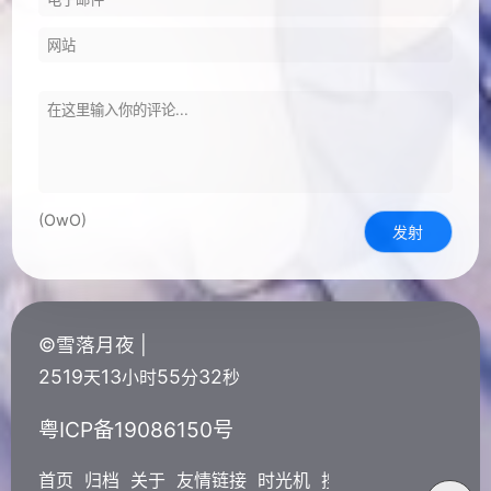
(OwO)
发射
©雪落月夜 |
2519
13
55
33
天
小时
分
秒
粤ICP备19086150号
首页
归档
关于
友情链接
时光机
搜索