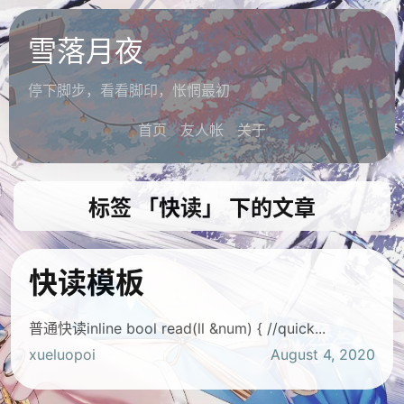
雪落月夜
停下脚步，看看脚印，怅惘最初
首页
友人帐
关于
标签 「快读」 下的文章
快读模板
普通快读inline bool read(ll &num) { //quick...
xueluopoi
August 4, 2020