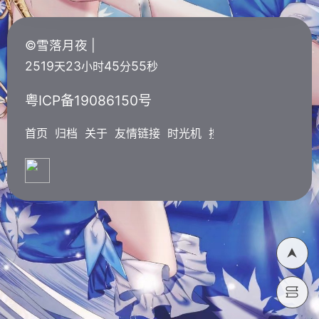
©雪落月夜 |
2519
23
45
56
天
小时
分
秒
粤ICP备19086150号
首页
归档
关于
友情链接
时光机
搜索